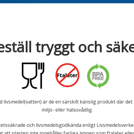
ställ tryggt och säk
ivsmedel(vatten) är de en särskilt känslig produkt där det är
miljö- eller hälsovådlig.
litetssäkrade och livsmedelsgodkända enligt Livsmedelsver
 att plasten inte innehåller farliga ämnen som ftalater elle