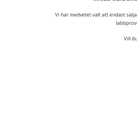
Vi har medvetet valt att endast sälj
labbprove
Vill d