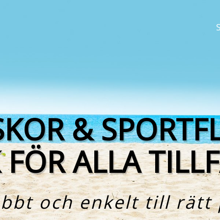
t
SKOR & SPORTF
 FÖR ALLA TILL
bbt och enkelt till rätt 