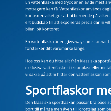
En vattenflaska med tryck är en av de mest a
mottagare kan få. Vattenflaskor används dagl
kontexter vilket gör att ni beroende på vilken 
ert budskap till att exponeras precis där ni vil
bilen, på kontoret.
En vattenflaska är en giveaway som stannar 
förstärker ditt varumärke länge.
Hos oss kan du hitta allt från klassiska sportfl
exklusiva vattenflaskor i tritanplast eller met
vi säkra på att ni hittar den vattenflaskan som
Sportflaskor m
Den klassiska sportflaskan passar bra både so
bort till många men även till idrottslag som b