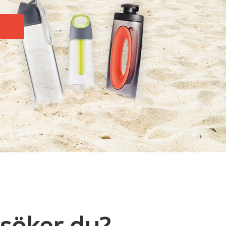
T
 söker du?