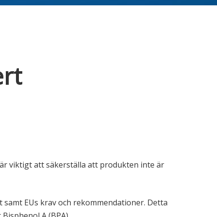
ert
 viktigt att säkerställa att produkten inte är
ket samt EUs krav och rekommendationer. Detta
r Bisphenol A (BPA).