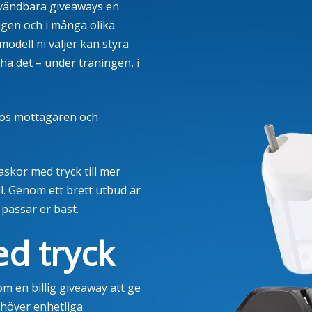
nvändbara giveaways en
igen och i många olika
modell ni väljer kan styra
l ha det – under träningen, i
hos mottagaren och
askor med tryck till mer
all. Genom ett brett utbud är
 passar er bäst.
ed tryck
m en billig giveaway att ge
ehöver enhetliga