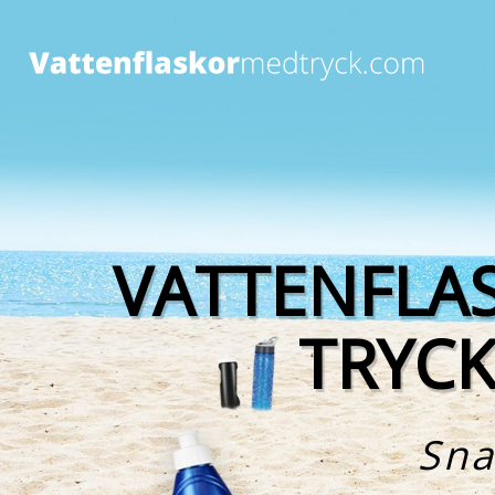
Skip
to
conten
VATTENFLA
TRYCK
Sna