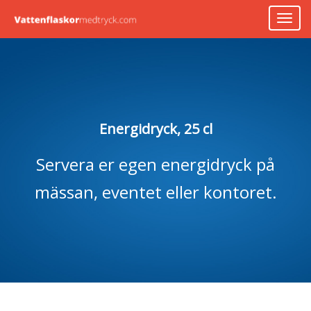
Skip
TOG
to
NAV
content
Energidryck, 25 cl
Servera er egen energidryck på
mässan, eventet eller kontoret.