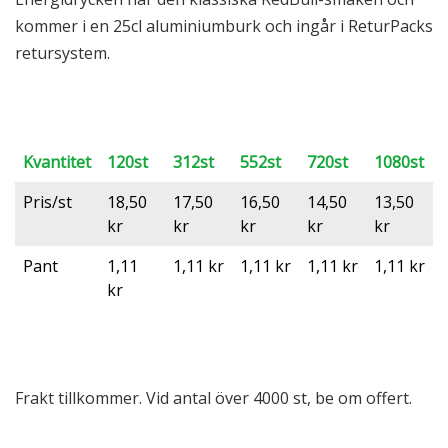
kommer i en 25cl aluminiumburk och ingår i ReturPacks
retursystem.
Kvantitet
120st
312st
552st
720st
1080st
Pris/st
18,50
17,50
16,50
14,50
13,50
kr
kr
kr
kr
kr
Pant
1,11
1,11 kr
1,11 kr
1,11 kr
1,11 kr
kr
Frakt tillkommer. Vid antal över 4000 st, be om offert.