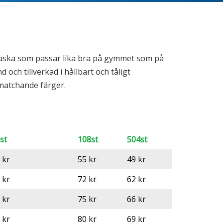
laska som passar lika bra på gymmet som på
och tillverkad i hållbart och tåligt
 matchande färger.
st
108st
504st
 kr
55 kr
49 kr
 kr
72 kr
62 kr
 kr
75 kr
66 kr
 kr
80 kr
69 kr