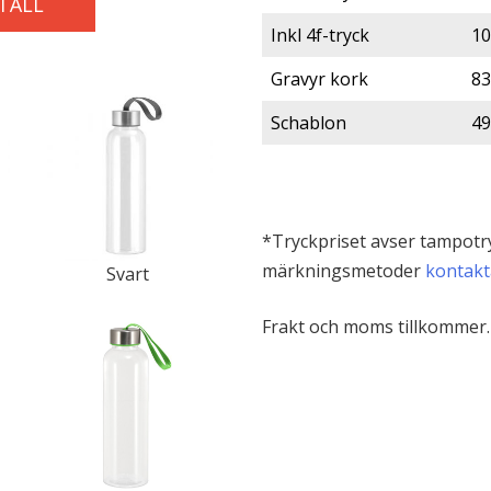
TÄLL
Inkl 4f-tryck
10
Gravyr kork
83
Schablon
49
*Tryckpriset avser tampotr
märkningsmetoder
kontakt
Svart
Frakt och moms tillkommer. V