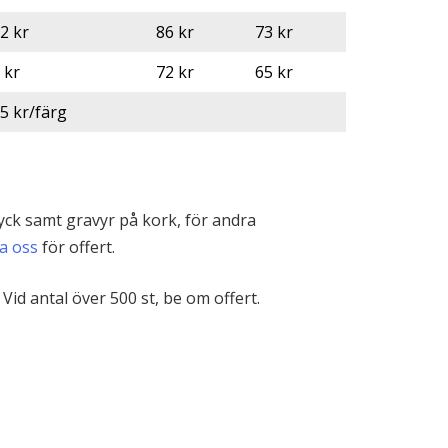
2 kr
86 kr
73 kr
 kr
72 kr
65 kr
5 kr/färg
yck samt gravyr på kork, för andra
a oss
för offert.
id antal över 500 st, be om offert.