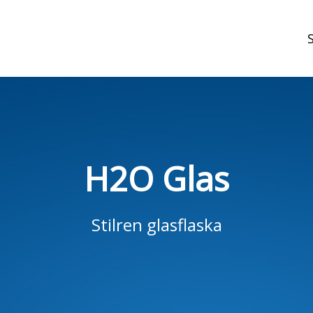
t
H2O Glas
Stilren glasflaska