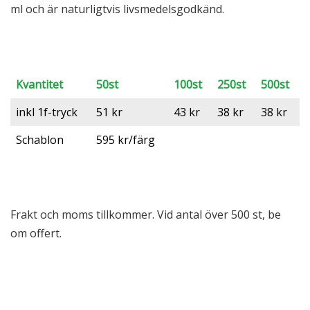
ml och är naturligtvis livsmedelsgodkänd.
Kvantitet
50st
100st
250st
500st
inkl 1f-tryck
51 kr
43 kr
38 kr
38 kr
Schablon
595 kr/färg
Frakt och moms tillkommer. Vid antal över 500 st, be
om offert.