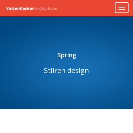
Skip
TOG
to
NAV
content
Spring
Stilren design