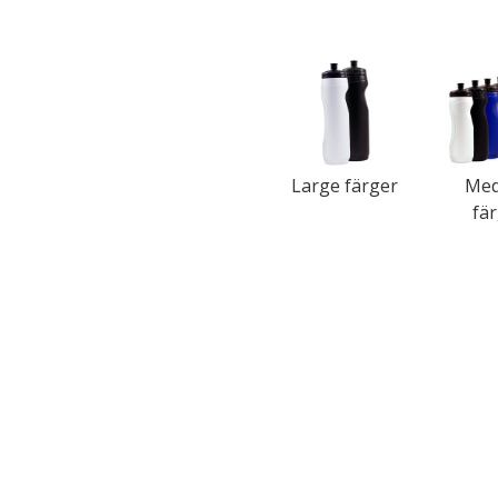
Large färger
Me
fä