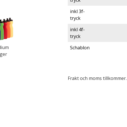
tryck
inkl 3f-
tryck
inkl 4f-
tryck
dium
Schablon
rger
Frakt och moms tillkommer. 