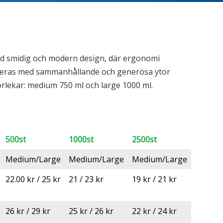
med smidig och modern design, där ergonomi
eras med sammanhållande och generösa ytor
storlekar: medium 750 ml och large 1000 ml.
500st
1000st
2500st
Medium/Large
Medium/Large
Medium/Large
22.00 kr / 25 kr
21 / 23 kr
19 kr / 21 kr
26 kr / 29 kr
25 kr / 26 kr
22 kr / 24 kr