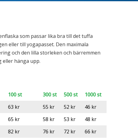
nflaska som passar lika bra till det tuffa
en eller till yogapasset. Den maximala
ilering och den lilla storleken och bärremmen
g eller hänga upp.
100 st
300 st
500 st
1000 st
63 kr
55 kr
52 kr
46 kr
65 kr
58 kr
53 kr
48 kr
82 kr
76 kr
72 kr
66 kr